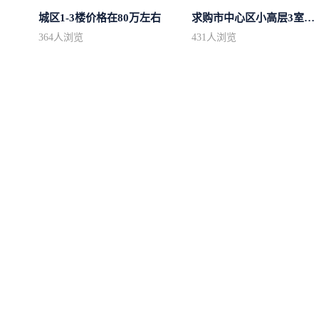
城区1-3楼价格在80万左右
求购市中心区小高层3室精致装修
364
人浏览
431
人浏览