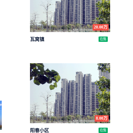
20.00万
瓦窝镇
在售
8.00万
阳春小区
在售