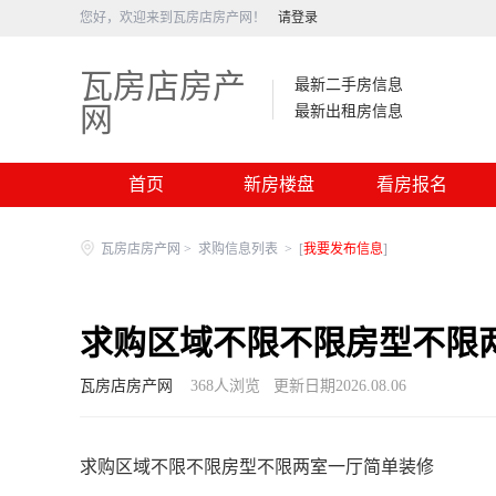
您好，欢迎来到瓦房店房产网！
请登录
瓦房店房产
最新二手房信息
网
最新出租房信息
首页
新房楼盘
看房报名
瓦房店房产网
>
求购信息列表
>
[
我要发布信息
]
求购区域不限不限房型不限
瓦房店房产网
368
人浏览
更新日期2026.08.06
求购区域不限不限房型不限两室一厅简单装修