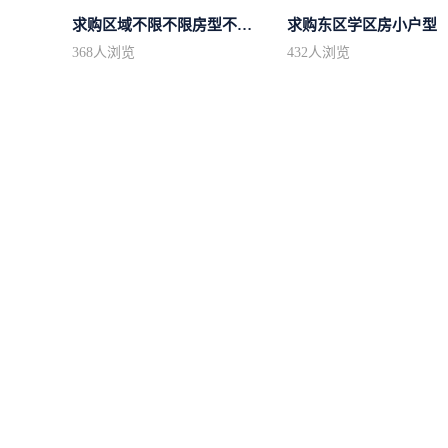
求购区域不限不限房型不限两室一厅简...
求购东区学区房小户型
368
人浏览
432
人浏览