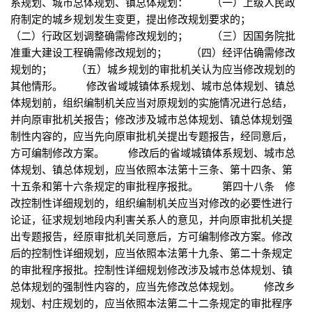
系规划、城市总体规划、镇总体规划： （一）上级人民政
府制定的城乡规划发生变更，提出修改规划要求的；
（二）行政区划调整确需修改规划的； （三）因国务院批
准重大建设工程确需修改规划的； （四）经评估确需修改
规划的； （五）城乡规划的审批机关认为应当修改规划的
其他情形。 修改省域城镇体系规划、城市总体规划、镇总
体规划前，组织编制机关应当对原规划的实施情况进行总结，
并向原审批机关报告；修改涉及城市总体规划、镇总体规划强
制性内容的，应当先向原审批机关提出专题报告，经同意后，
方可编制修改方案。 修改后的省域城镇体系规划、城市总
体规划、镇总体规划，应当依照本法第十三条、第十四条、第
十五条和第十六条规定的审批程序报批。 第四十八条 修
改控制性详细规划的，组织编制机关应当对修改的必要性进行
论证，征求规划地段内利害关系人的意见，并向原审批机关提
出专题报告，经原审批机关同意后，方可编制修改方案。修改
后的控制性详细规划，应当依照本法第十九条、第二十条规定
的审批程序报批。控制性详细规划修改涉及城市总体规划、镇
总体规划的强制性内容的，应当先修改总体规划。 修改乡
规划、村庄规划的，应当依照本法第二十二条规定的审批程序