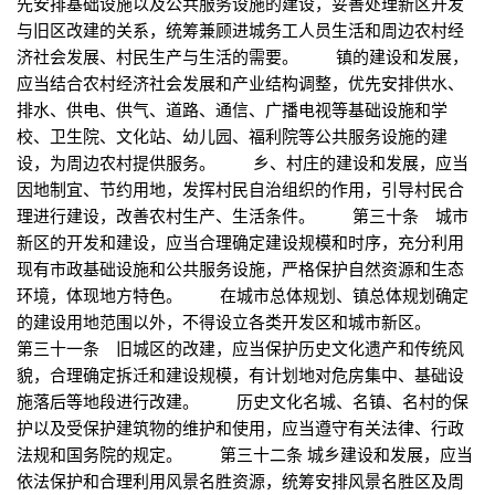
先安排基础设施以及公共服务设施的建设，妥善处理新区开发
与旧区改建的关系，统筹兼顾进城务工人员生活和周边农村经
济社会发展、村民生产与生活的需要。 镇的建设和发展，
应当结合农村经济社会发展和产业结构调整，优先安排供水、
排水、供电、供气、道路、通信、广播电视等基础设施和学
校、卫生院、文化站、幼儿园、福利院等公共服务设施的建
设，为周边农村提供服务。 乡、村庄的建设和发展，应当
因地制宜、节约用地，发挥村民自治组织的作用，引导村民合
理进行建设，改善农村生产、生活条件。 第三十条 城市
新区的开发和建设，应当合理确定建设规模和时序，充分利用
现有市政基础设施和公共服务设施，严格保护自然资源和生态
环境，体现地方特色。 在城市总体规划、镇总体规划确定
的建设用地范围以外，不得设立各类开发区和城市新区。
第三十一条 旧城区的改建，应当保护历史文化遗产和传统风
貌，合理确定拆迁和建设规模，有计划地对危房集中、基础设
施落后等地段进行改建。 历史文化名城、名镇、名村的保
护以及受保护建筑物的维护和使用，应当遵守有关法律、行政
法规和国务院的规定。 第三十二条 城乡建设和发展，应当
依法保护和合理利用风景名胜资源，统筹安排风景名胜区及周