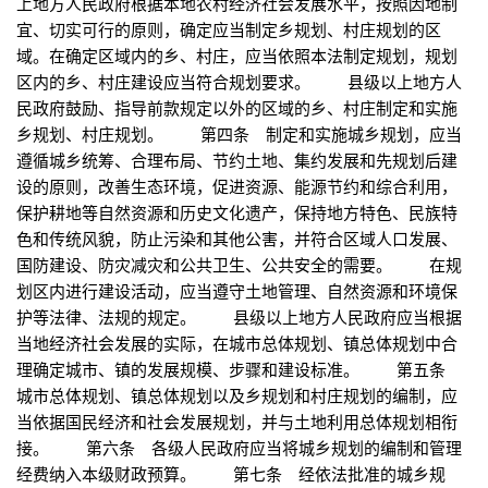
上地方人民政府根据本地农村经济社会发展水平，按照因地制
宜、切实可行的原则，确定应当制定乡规划、村庄规划的区
域。在确定区域内的乡、村庄，应当依照本法制定规划，规划
区内的乡、村庄建设应当符合规划要求。 县级以上地方人
民政府鼓励、指导前款规定以外的区域的乡、村庄制定和实施
乡规划、村庄规划。 第四条 制定和实施城乡规划，应当
遵循城乡统筹、合理布局、节约土地、集约发展和先规划后建
设的原则，改善生态环境，促进资源、能源节约和综合利用，
保护耕地等自然资源和历史文化遗产，保持地方特色、民族特
色和传统风貌，防止污染和其他公害，并符合区域人口发展、
国防建设、防灾减灾和公共卫生、公共安全的需要。 在规
划区内进行建设活动，应当遵守土地管理、自然资源和环境保
护等法律、法规的规定。 县级以上地方人民政府应当根据
当地经济社会发展的实际，在城市总体规划、镇总体规划中合
理确定城市、镇的发展规模、步骤和建设标准。 第五条
城市总体规划、镇总体规划以及乡规划和村庄规划的编制，应
当依据国民经济和社会发展规划，并与土地利用总体规划相衔
接。 第六条 各级人民政府应当将城乡规划的编制和管理
经费纳入本级财政预算。 第七条 经依法批准的城乡规