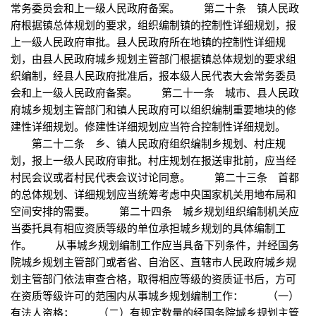
常务委员会和上一级人民政府备案。 第二十条 镇人民政
府根据镇总体规划的要求，组织编制镇的控制性详细规划，报
上一级人民政府审批。县人民政府所在地镇的控制性详细规
划，由县人民政府城乡规划主管部门根据镇总体规划的要求组
织编制，经县人民政府批准后，报本级人民代表大会常务委员
会和上一级人民政府备案。 第二十一条 城市、县人民政
府城乡规划主管部门和镇人民政府可以组织编制重要地块的修
建性详细规划。修建性详细规划应当符合控制性详细规划。
第二十二条 乡、镇人民政府组织编制乡规划、村庄规
划，报上一级人民政府审批。村庄规划在报送审批前，应当经
村民会议或者村民代表会议讨论同意。 第二十三条 首都
的总体规划、详细规划应当统筹考虑中央国家机关用地布局和
空间安排的需要。 第二十四条 城乡规划组织编制机关应
当委托具有相应资质等级的单位承担城乡规划的具体编制工
作。 从事城乡规划编制工作应当具备下列条件，并经国务
院城乡规划主管部门或者省、自治区、直辖市人民政府城乡规
划主管部门依法审查合格，取得相应等级的资质证书后，方可
在资质等级许可的范围内从事城乡规划编制工作： （一）
有法人资格； （二）有规定数量的经国务院城乡规划主管