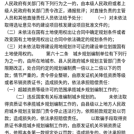
人民政府有关部门有下列行为之一的，由本级人民政府或者上
级人民政府有关部门责令改正，通报批评；对直接负责的主管
人员和其他直接责任人员依法给予处分： （一）对未依法
取得选址意见书的建设项目核发建设项目批准文件的；
（二）未依法在国有土地使用权出让合同中确定规划条件或者
改变国有土地使用权出让合同中依法确定的规划条件的；
（三）对未依法取得建设用地规划许可证的建设单位划拨国有
土地使用权的。 第六十二条 城乡规划编制单位有下列行
为之一的，由所在地城市、县人民政府城乡规划主管部门责令
限期改正，处合同约定的规划编制费一倍以上二倍以下的罚
款；情节严重的，责令停业整顿，由原发证机关降低资质等级
或者吊销资质证书；造成损失的，依法承担赔偿责任：
（一）超越资质等级许可的范围承揽城乡规划编制工作的；
（二）违反国家有关标准编制城乡规划的。 未依法取
得资质证书承揽城乡规划编制工作的，由县级以上地方人民政
府城乡规划主管部门责令停止违法行为，依照前款规定处以罚
款；造成损失的，依法承担赔偿责任。 以欺骗手段取得资
质证书承揽城乡规划编制工作的，由原发证机关吊销资质证
书，依照本条第一款规定处以罚款；造成损失的，依法承担赔