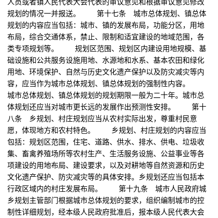
人员或者镇人民代表大会代表的审议意见和根据审议意见修改
规划的情况一并报送。 第十七条 城市总体规划、镇总体
规划的内容应当包括：城市、镇的发展布局，功能分区，用地
布局，综合交通体系，禁止、限制和适宜建设的地域范围，各
类专项规划等。 规划区范围、规划区内建设用地规模、基
础设施和公共服务设施用地、水源地和水系、基本农田和绿化
用地、环境保护、自然与历史文化遗产保护以及防灾减灾等内
容，应当作为城市总体规划、镇总体规划的强制性内容。
城市总体规划、镇总体规划的规划期限一般为二十年。城市总
体规划还应当对城市更长远的发展作出预测性安排。 第十
八条 乡规划、村庄规划应当从农村实际出发，尊重村民意
愿，体现地方和农村特色。 乡规划、村庄规划的内容应当
包括：规划区范围，住宅、道路、供水、排水、供电、垃圾收
集、畜禽养殖场所等农村生产、生活服务设施、公益事业等各
项建设的用地布局、建设要求，以及对耕地等自然资源和历史
文化遗产保护、防灾减灾等的具体安排。乡规划还应当包括本
行政区域内的村庄发展布局。 第十九条 城市人民政府城
乡规划主管部门根据城市总体规划的要求，组织编制城市的控
制性详细规划，经本级人民政府批准后，报本级人民代表大会