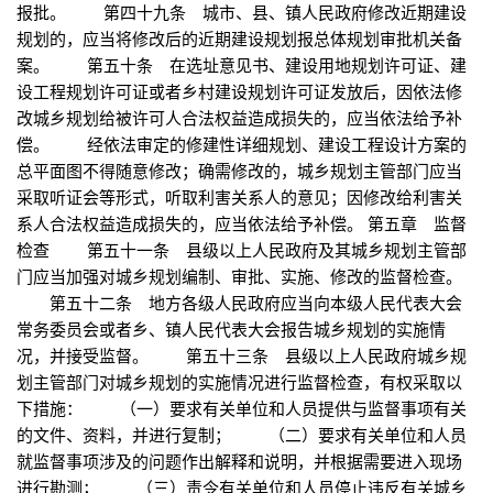
报批。 第四十九条 城市、县、镇人民政府修改近期建设
规划的，应当将修改后的近期建设规划报总体规划审批机关备
案。 第五十条 在选址意见书、建设用地规划许可证、建
设工程规划许可证或者乡村建设规划许可证发放后，因依法修
改城乡规划给被许可人合法权益造成损失的，应当依法给予补
偿。 经依法审定的修建性详细规划、建设工程设计方案的
总平面图不得随意修改；确需修改的，城乡规划主管部门应当
采取听证会等形式，听取利害关系人的意见；因修改给利害关
系人合法权益造成损失的，应当依法给予补偿。 第五章 监督
检查 第五十一条 县级以上人民政府及其城乡规划主管部
门应当加强对城乡规划编制、审批、实施、修改的监督检查。
第五十二条 地方各级人民政府应当向本级人民代表大会
常务委员会或者乡、镇人民代表大会报告城乡规划的实施情
况，并接受监督。 第五十三条 县级以上人民政府城乡规
划主管部门对城乡规划的实施情况进行监督检查，有权采取以
下措施： （一）要求有关单位和人员提供与监督事项有关
的文件、资料，并进行复制； （二）要求有关单位和人员
就监督事项涉及的问题作出解释和说明，并根据需要进入现场
进行勘测； （三）责令有关单位和人员停止违反有关城乡