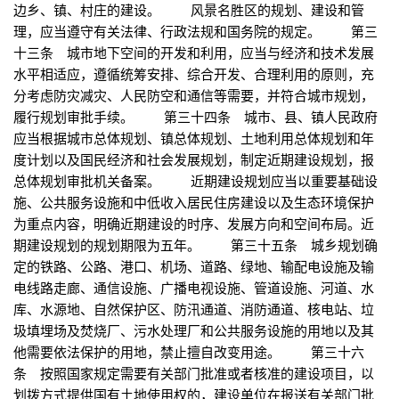
边乡、镇、村庄的建设。 风景名胜区的规划、建设和管
理，应当遵守有关法律、行政法规和国务院的规定。 第三
十三条 城市地下空间的开发和利用，应当与经济和技术发展
水平相适应，遵循统筹安排、综合开发、合理利用的原则，充
分考虑防灾减灾、人民防空和通信等需要，并符合城市规划，
履行规划审批手续。 第三十四条 城市、县、镇人民政府
应当根据城市总体规划、镇总体规划、土地利用总体规划和年
度计划以及国民经济和社会发展规划，制定近期建设规划，报
总体规划审批机关备案。 近期建设规划应当以重要基础设
施、公共服务设施和中低收入居民住房建设以及生态环境保护
为重点内容，明确近期建设的时序、发展方向和空间布局。近
期建设规划的规划期限为五年。 第三十五条 城乡规划确
定的铁路、公路、港口、机场、道路、绿地、输配电设施及输
电线路走廊、通信设施、广播电视设施、管道设施、河道、水
库、水源地、自然保护区、防汛通道、消防通道、核电站、垃
圾填埋场及焚烧厂、污水处理厂和公共服务设施的用地以及其
他需要依法保护的用地，禁止擅自改变用途。 第三十六
条 按照国家规定需要有关部门批准或者核准的建设项目，以
划拨方式提供国有土地使用权的，建设单位在报送有关部门批