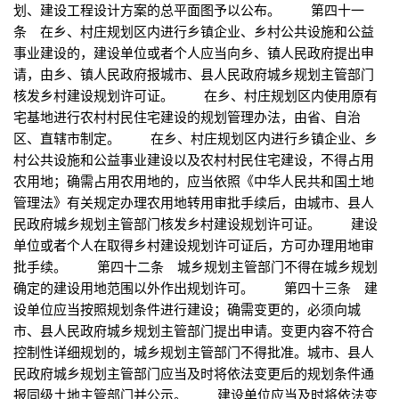
划、建设工程设计方案的总平面图予以公布。 第四十一
条 在乡、村庄规划区内进行乡镇企业、乡村公共设施和公益
事业建设的，建设单位或者个人应当向乡、镇人民政府提出申
请，由乡、镇人民政府报城市、县人民政府城乡规划主管部门
核发乡村建设规划许可证。 在乡、村庄规划区内使用原有
宅基地进行农村村民住宅建设的规划管理办法，由省、自治
区、直辖市制定。 在乡、村庄规划区内进行乡镇企业、乡
村公共设施和公益事业建设以及农村村民住宅建设，不得占用
农用地；确需占用农用地的，应当依照《中华人民共和国土地
管理法》有关规定办理农用地转用审批手续后，由城市、县人
民政府城乡规划主管部门核发乡村建设规划许可证。 建设
单位或者个人在取得乡村建设规划许可证后，方可办理用地审
批手续。 第四十二条 城乡规划主管部门不得在城乡规划
确定的建设用地范围以外作出规划许可。 第四十三条 建
设单位应当按照规划条件进行建设；确需变更的，必须向城
市、县人民政府城乡规划主管部门提出申请。变更内容不符合
控制性详细规划的，城乡规划主管部门不得批准。城市、县人
民政府城乡规划主管部门应当及时将依法变更后的规划条件通
报同级土地主管部门并公示。 建设单位应当及时将依法变