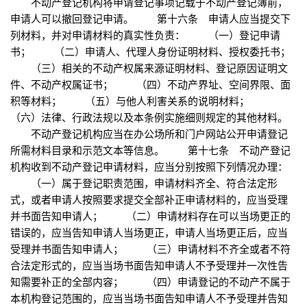
不动产登记机构将申请登记事项记载于不动产登记簿前，
申请人可以撤回登记申请。 第十六条 申请人应当提交下
列材料，并对申请材料的真实性负责： （一）登记申请
书； （二）申请人、代理人身份证明材料、授权委托书；
（三）相关的不动产权属来源证明材料、登记原因证明文
件、不动产权属证书； （四）不动产界址、空间界限、面
积等材料； （五）与他人利害关系的说明材料；
（六）法律、行政法规以及本条例实施细则规定的其他材料。
不动产登记机构应当在办公场所和门户网站公开申请登记
所需材料目录和示范文本等信息。 第十七条 不动产登记
机构收到不动产登记申请材料，应当分别按照下列情况办理：
（一）属于登记职责范围，申请材料齐全、符合法定形
式，或者申请人按照要求提交全部补正申请材料的，应当受理
并书面告知申请人； （二）申请材料存在可以当场更正的
错误的，应当告知申请人当场更正，申请人当场更正后，应当
受理并书面告知申请人； （三）申请材料不齐全或者不符
合法定形式的，应当当场书面告知申请人不予受理并一次性告
知需要补正的全部内容； （四）申请登记的不动产不属于
本机构登记范围的，应当当场书面告知申请人不予受理并告知