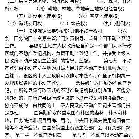
（二）房屋等建筑物、构筑物所有权； （三）森林、林木
所有权； （四）耕地、林地、草地等土地承包经营权；
（五）建设用地使用权； （六）宅基地使用权；
（七）海域使用权； （八）地役权； （九）抵押权；
（十）法律规定需要登记的其他不动产权利。 第六
条 国务院国土资源主管部门负责指导、监督全国不动产登记
工作。 县级以上地方人民政府应当确定一个部门为本行政
区域的不动产登记机构，负责不动产登记工作，并接受上级人
民政府不动产登记主管部门的指导、监督。 第七条 不动
产登记由不动产所在地的县级人民政府不动产登记机构办理；
直辖市、设区的市人民政府可以确定本级不动产登记机构统一
办理所属各区的不动产登记。 跨县级行政区域的不动产登
记，由所跨县级行政区域的不动产登记机构分别办理。不能分
别办理的，由所跨县级行政区域的不动产登记机构协商办理；
协商不成的，由共同的上一级人民政府不动产登记主管部门指
定办理。 国务院确定的重点国有林区的森林、林木和林
地，国务院批准项目用海、用岛，中央国家机关使用的国有土
地等不动产登记，由国务院国土资源主管部门会同有关部门规
定。 第二章 不动产登记簿 第八条 不动产以不动产单元