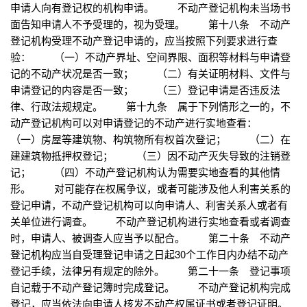
申请人向有登记权的机构申请。 不动产登记机构未当场书
面告知申请人不予受理的，视为受理。 第十八条 不动产
登记机构受理不动产登记申请的，应当按照下列要求进行查
验： （一）不动产界址、空间界限、面积等材料与申请登
记的不动产状况是否一致； （二）有关证明材料、文件与
申请登记的内容是否一致； （三）登记申请是否违反法
律、行政法规规定。 第十九条 属于下列情形之一的，不
动产登记机构可以对申请登记的不动产进行实地查看：
（一）房屋等建筑物、构筑物所有权首次登记； （二）在
建建筑物抵押权登记； （三）因不动产灭失导致的注销登
记； （四）不动产登记机构认为需要实地查看的其他情
形。 对可能存在权属争议，或者可能涉及他人利害关系的
登记申请，不动产登记机构可以向申请人、利害关系人或者有
关单位进行调查。 不动产登记机构进行实地查看或者调查
时，申请人、被调查人应当予以配合。 第二十条 不动产
登记机构应当自受理登记申请之日起30个工作日内办结不动产
登记手续，法律另有规定的除外。 第二十一条 登记事项
自记载于不动产登记簿时完成登记。 不动产登记机构完成
登记，应当依法向申请人核发不动产权属证书或者登记证明。