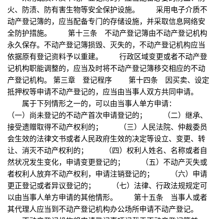
火、防渍、防有害生物等安全保护设施。 采用电子介质不
动产登记簿的，应当配备专门的存储设施，并采取信息网络安
全防护措施。 第十三条 不动产登记簿由不动产登记机构
永久保存。不动产登记簿损毁、灭失的，不动产登记机构应当
依据原有登记资料予以重建。 行政区域变更或者不动产登
记机构职能调整的，应当及时将不动产登记簿移交相应的不动
产登记机构。 第三章 登记程序 第十四条 因买卖、设定
抵押权等申请不动产登记的，应当由当事人双方共同申请。
属于下列情形之一的，可以由当事人单方申请：
（一）尚未登记的不动产首次申请登记的； （二）继承、
接受遗赠取得不动产权利的； （三）人民法院、仲裁委员
会生效的法律文书或者人民政府生效的决定等设立、变更、转
让、消灭不动产权利的； （四）权利人姓名、名称或者自
然状况发生变化，申请变更登记的； （五）不动产灭失或
者权利人放弃不动产权利，申请注销登记的； （六）申请
更正登记或者异议登记的； （七）法律、行政法规规定可
以由当事人单方申请的其他情形。 第十五条 当事人或者
其代理人应当到不动产登记机构办公场所申请不动产登记。