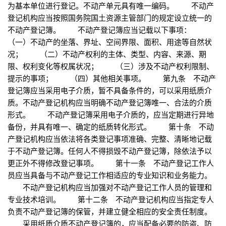
为基本单位进行登记。不动产单元具有唯一编码。 不动产
登记机构应当按照国务院国土资源主管部门的规定设立统一的
不动产登记簿。 不动产登记簿应当记载以下事项：
（一）不动产的坐落、界址、空间界限、面积、用途等自然状
况； （二）不动产权利的主体、类型、内容、来源、期
限、权利变化等权属状况； （三）涉及不动产权利限制、
提示的事项； （四）其他相关事项。 第九条 不动产
登记簿应当采用电子介质，暂不具备条件的，可以采用纸质介
质。不动产登记机构应当明确不动产登记簿唯一、合法的介质
形式。 不动产登记簿采用电子介质的，应当定期进行异地
备份，并具有唯一、确定的纸质转化形式。 第十条 不动
产登记机构应当依法将各类登记事项准确、完整、清晰地记载
于不动产登记簿。任何人不得损毁不动产登记簿，除依法予以
更正外不得修改登记事项。 第十一条 不动产登记工作人
员应当具备与不动产登记工作相适应的专业知识和业务能力。
不动产登记机构应当加强对不动产登记工作人员的管理和
专业技术培训。 第十二条 不动产登记机构应当指定专人
负责不动产登记簿的保管，并建立健全相应的安全责任制度。
采用纸质介质不动产登记簿的，应当配备必要的防盗、防