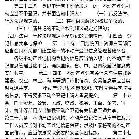
第二十二条 登记申请有下列情形之一的，不动产登记机
构应当不予登记，并书面告知申请人： （一）违反法律、
行政法规规定的； （二）存在尚未解决的权属争议的；
（三）申请登记的不动产权利超过规定期限的；
（四）法律、行政法规规定不予登记的其他情形。 第四章 登
记信息共享与保护 第二十三条 国务院国土资源主管部门
应当会同有关部门建立统一的不动产登记信息管理基础平台。
各级不动产登记机构登记的信息应当纳入统一的不动产登
记信息管理基础平台，确保国家、省、市、县四级登记信息的
实时共享。 第二十四条 不动产登记有关信息与住房城乡
建设、农业、林业、海洋等部门审批信息、交易信息等应当实
时互通共享。 不动产登记机构能够通过实时互通共享取得
的信息，不得要求不动产登记申请人重复提交。 第二十五
条 国土资源、公安、民政、财政、税务、工商、金融、审
计、统计等部门应当加强不动产登记有关信息互通共享。
第二十六条 不动产登记机构、不动产登记信息共享单位及其
工作人员应当对不动产登记信息保密；涉及国家秘密的不动产
登记信息，应当依法采取必要的安全保密措施。 第二十七