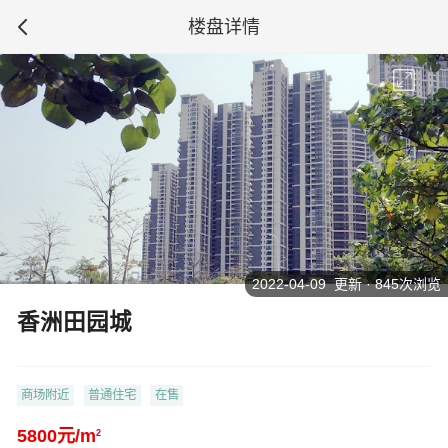
楼盘详情
2022-04-09 更新 · 845次浏览
香洲田园城
商场附近
普通住宅
在售
5800元/m
2