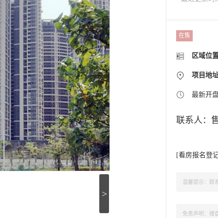
在售
区域位
项目地址
最新开
联系人：
[
看房报名登
温馨提示：联系
>
免责声明：楼