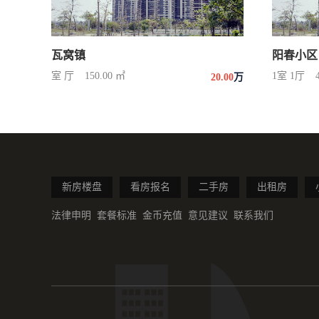
瓦窝镇
阳春小区
室 厅
150.00 ㎡
1室 1厅
20.00
万
新房楼盘
看房报名
二手房
出租房
法律申明
套餐标准
金币充值
意见建议
联系我们