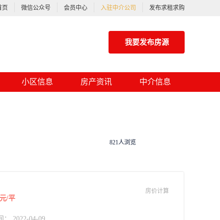
首页
微信公众号
会员中心
入驻中介公司
发布求租求购
我要发布房源
小区信息
房产资讯
中介信息
821人浏览
房价计算
元/平
2022-04-09