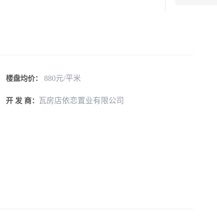
880元/平米
楼盘均价：
瓦房店依恋置业有限公司
开 发 商：