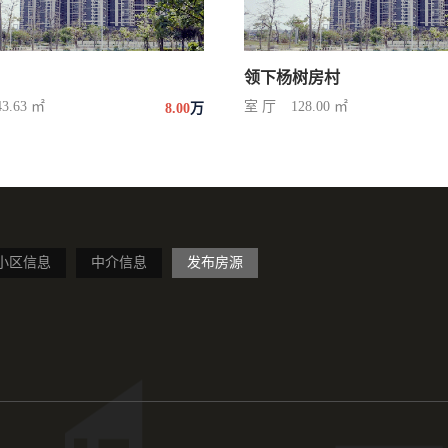
领下杨树房村
43.63 ㎡
室 厅
128.00 ㎡
8.00
万
小区信息
中介信息
发布房源