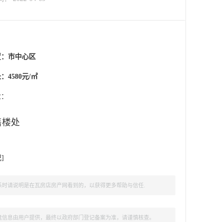
置：
市中心区
：4580元/㎡
盘：
售楼处
记
]
时请说明是在瓦房店房产网看到的，以获得更多帮助与信任.
盘信息由用户提供，最终以政府部门登记备案为准，请谨慎核查。