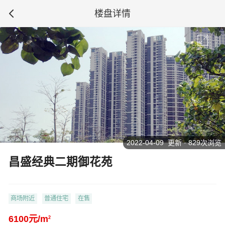
楼盘详情
2022-04-09 更新 · 829次浏览
昌盛经典二期御花苑
商场附近
普通住宅
在售
6100元/m
2