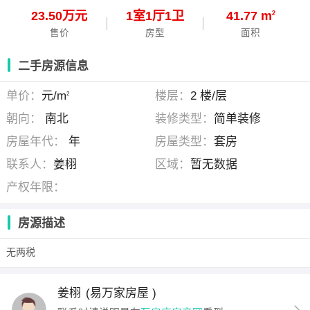
23.50万元
1
室
1
厅
1
卫
41.77 m
2
售价
房型
面积
二手房源信息
单价：
元/m
楼层：
2 楼/层
2
朝向：
南北
装修类型：
简单装修
房屋年代：
年
房屋类型：
套房
联系人：
姜栩
区域：
暂无数据
产权年限：
房源描述
无两税
姜栩
(易万家房屋 )