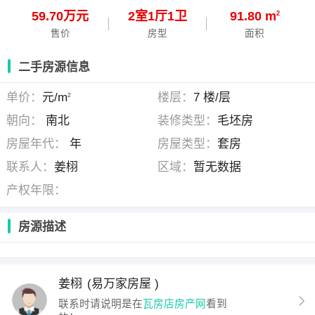
59.70万元
2
室
1
厅
1
卫
91.80 m
2
售价
房型
面积
二手房源信息
单价：
元/m
楼层：
7 楼/层
2
朝向：
南北
装修类型：
毛坯房
房屋年代：
年
房屋类型：
套房
联系人：
姜栩
区域：
暂无数据
产权年限：
房源描述
姜栩
(易万家房屋 )
联系时请说明是在
瓦房店房产网
看到