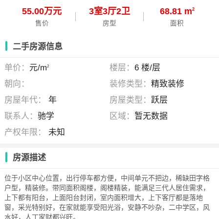
55.00万元
3
室
3
厅
2
卫
68.81 m
2
售价
房型
面积
二手房源信息
单价：
元/m
楼层：
6 楼/层
2
朝向：
装修类型：
精致装修
房屋年代：
年
房屋类型：
跃层
联系人：
驰学
区域：
暂无数据
产权年限：
未知
房源描述
位于小区中心位置，出行停车都方便，中间单元不把边，稀缺田字格
户型，精装修。带同面积阁楼，阁楼精装，能满足三代人居住需求，
上下都有阳台，上面阳台封闭，室内面积增大，上下客厅都是落地
窗，采光特别好，在家就能享受阳光浴，安静不吵杂，二中学区，风
水好，人丁家财都兴旺。