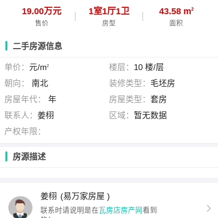
19.00万元
1
室
1
厅
1
卫
43.58 m
2
售价
房型
面积
二手房源信息
单价：
元/m
楼层：
10 楼/层
2
朝向：
南北
装修类型：
毛坯房
房屋年代：
年
房屋类型：
套房
联系人：
姜栩
区域：
暂无数据
产权年限：
房源描述
姜栩
(易万家房屋 )
联系时请说明是在
瓦房店房产网
看到